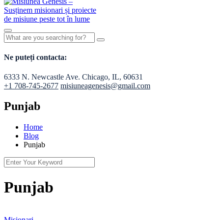
Ne puteți contacta:
6333 N. Newcastle Ave. Chicago, IL, 60631
+1 708-745-2677
misiuneagenesis@gmail.com
Punjab
Home
Blog
Punjab
Punjab
Misionari