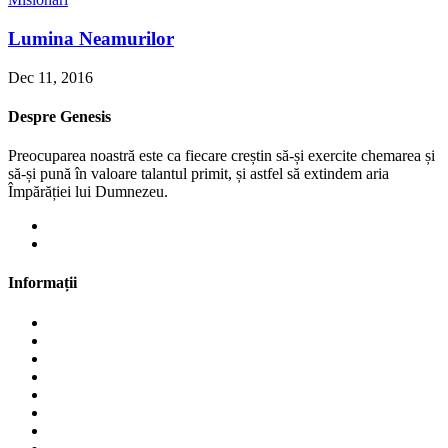
Lumina Neamurilor
Dec 11, 2016
Despre Genesis
Preocuparea noastră este ca fiecare creștin să-și exercite chemarea și
să-și pună în valoare talantul primit, și astfel să extindem aria
Împărăției lui Dumnezeu.
+1 708-745-2677 (US)
misiuneagenesis@gmail.com
Informații
Scurt Istoric
Scopurile Misiunii
Duminica Misiunii
Echipa Genesis
Parteneri
Revista Genesis
Blog