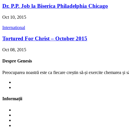
Dr. P.P. Job la Biserica Philadelphia Chicago
Oct 10, 2015
International
Tortured For Christ – October 2015
Oct 08, 2015
Despre Genesis
Preocuparea noastră este ca fiecare creștin să-și exercite chemarea și s
+1 708-745-2677 (US)
misiuneagenesis@gmail.com
Informații
Scurt Istoric
Scopurile Misiunii
Duminica Misiunii
Echipa Genesis