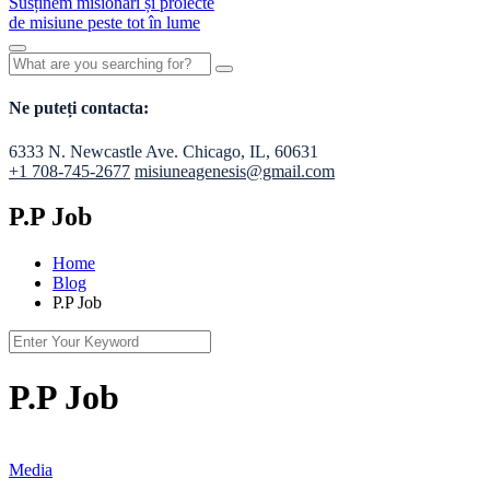
Ne puteți contacta:
6333 N. Newcastle Ave. Chicago, IL, 60631
+1 708-745-2677
misiuneagenesis@gmail.com
P.P Job
Home
Blog
P.P Job
P.P Job
Media