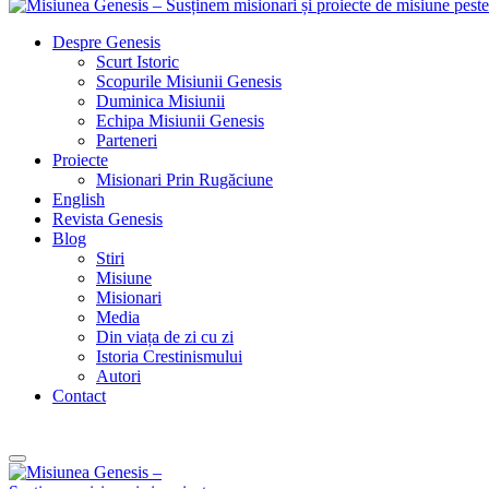
Despre Genesis
Scurt Istoric
Scopurile Misiunii Genesis
Duminica Misiunii
Echipa Misiunii Genesis
Parteneri
Proiecte
Misionari Prin Rugăciune
English
Revista Genesis
Blog
Stiri
Misiune
Misionari
Media
Din viața de zi cu zi
Istoria Crestinismului
Autori
Contact
Dăruiește