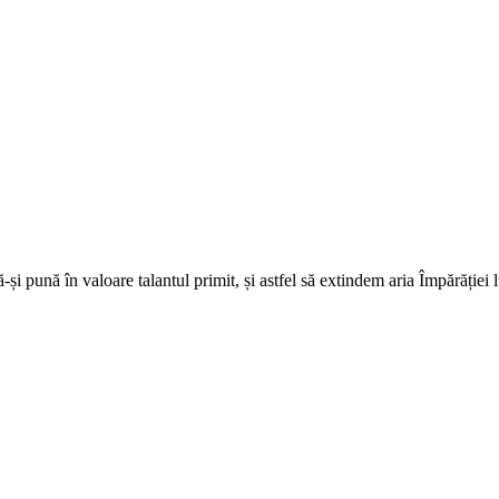
ă-și pună în valoare talantul primit, și astfel să extindem aria Împărăție